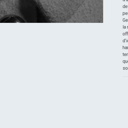
de
pe
Ge
la
of
d’
ha
te
qu
so