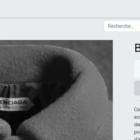
B
Ce
ac
da
po
d'