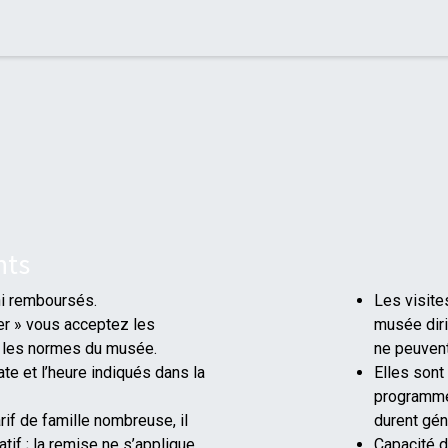
nts
ni remboursés.
Les visite
er » vous acceptez les
musée diri
et les normes du musée.
ne peuvent
ate et l’heure indiqués dans la
Elles sont
programmée
rif de famille nombreuse, il
durent gé
tif ; la remise ne s’applique
Capacité d'