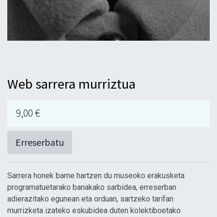
Web sarrera murriztua
9,00
€
Erreserbatu
Sarrera honek barne hartzen du museoko erakusketa
programatuetarako banakako sarbidea, erreserban
adierazitako egunean eta orduan, sartzeko tarifan
murrizketa izateko eskubidea duten kolektiboetako