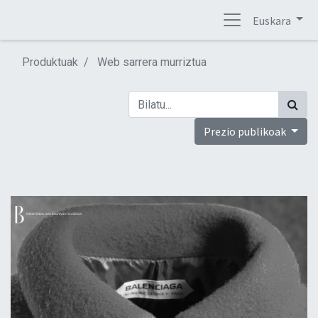
Euskara
Produktuak
Web sarrera murriztua
Prezio publikoak