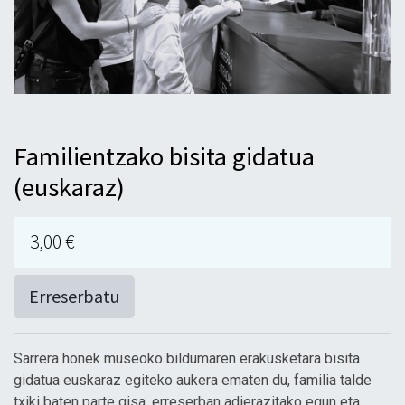
Familientzako bisita gidatua
(euskaraz)
3,00
€
Erreserbatu
Sarrera honek museoko bildumaren erakusketara bisita
gidatua euskaraz egiteko aukera ematen du, familia talde
txiki baten parte gisa, erreserban adierazitako egun eta