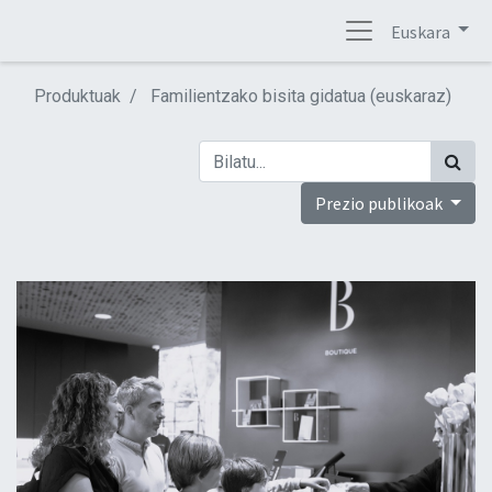
Euskara
Produktuak
Familientzako bisita gidatua (euskaraz)
Prezio publikoak